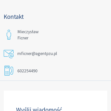
Kontakt
Mieczysław
Ficner
mficner@agentpzu.pl
602254490
Wyślij wiadomość